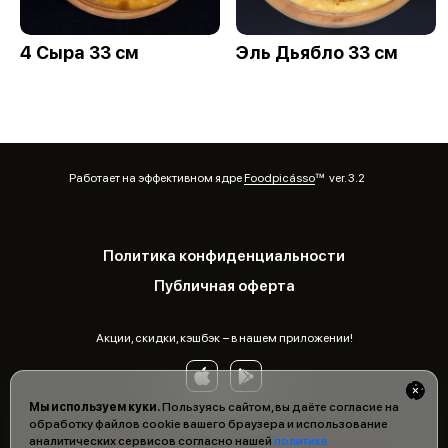
4 Сыра 33 см
Эль Дьябло 33 см
Работает на эффективном ядре
Foodpicásso
ver. 3.2
Политика конфиденциальности
Публичная оферта
Акции, скидки, кэшбэк − в нашем приложении!
Мы используем куки.
Пользуясь сайтом, вы даёте согласие на
обработку файлов cookie вашего браузера и использование
аналитических сервисов согласно нашей
политике