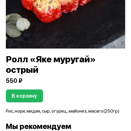
Ролл «Яке муругай»
острый
550 ₽
В корзину
Рис, нори, мидии, сыр, огурец, майонез, масаго(250гр)
Мы рекомендуем