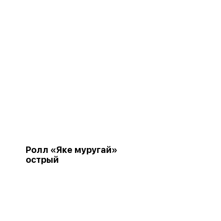
Ролл «Яке муругай»
острый