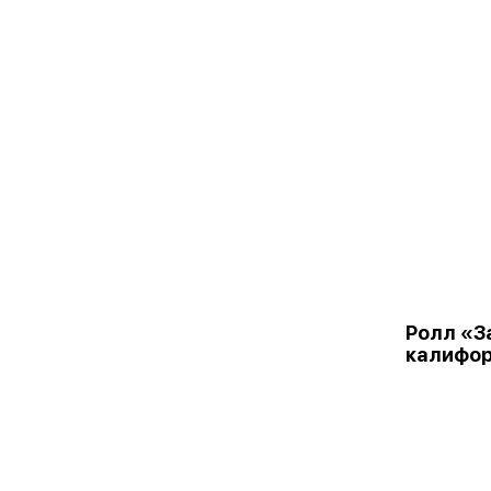
Ролл «З
калифо