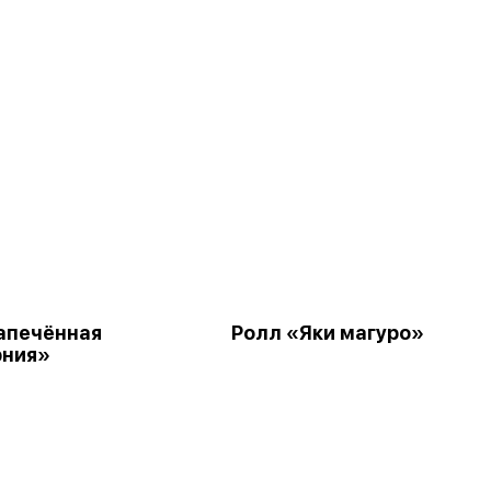
апечённая
Ролл «Яки магуро»
рния»