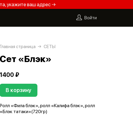
та, укажите ваш адрес →
Войти
Главная страница
СЕТЫ
Сет «Блэк»
1400 ₽
В корзину
Ролл «Фила блэк», ролл «Калифа блэк», ролл
«Блэк татаки»(720гр)