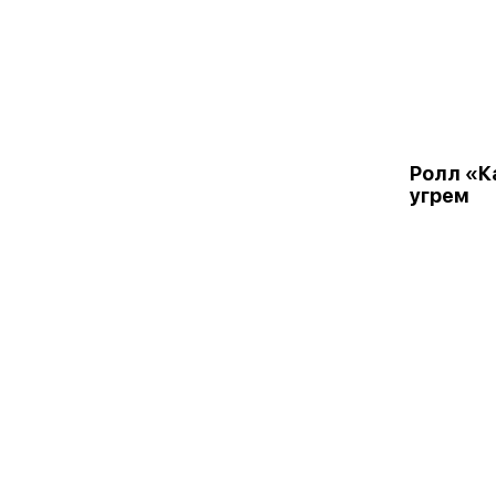
Ролл «К
угрем