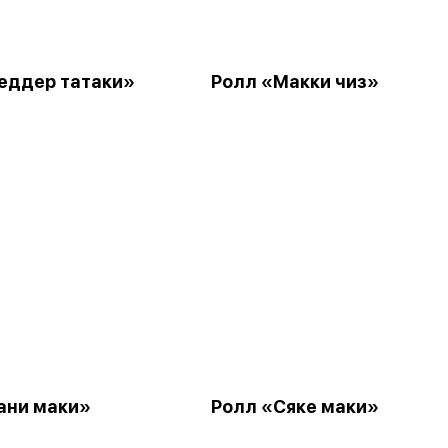
еддер татаки»
Ролл «Макки чиз»
ани маки»
Ролл «Сяке маки»