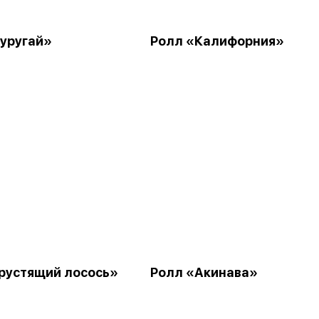
уругай»
Ролл «Калифорния»
рустящий лосось»
Ролл «Акинава»