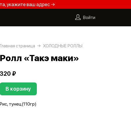
та, укажите ваш адрес →
Войти
Главная страница
ХОЛОДНЫЕ РОЛЛЫ
Ролл «Такэ маки»
320 ₽
В корзину
Рис, тунец(110гр)