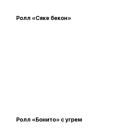
Ролл «Сяке бекон»
Ролл «Бонито» с угрем