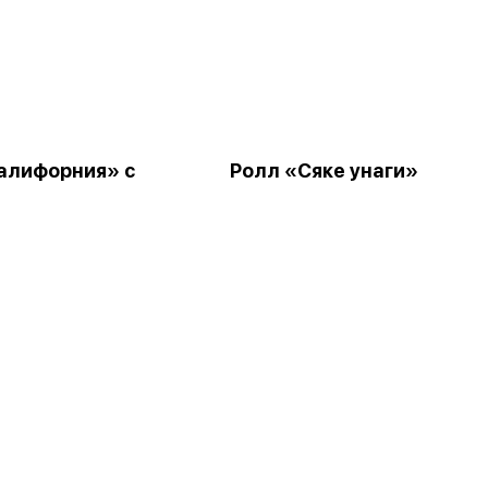
алифорния» с
Ролл «Сяке унаги»