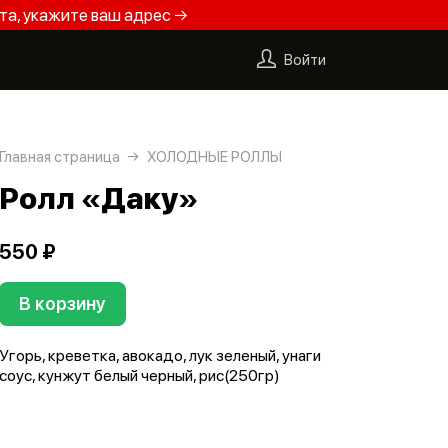
та, укажите ваш адрес →
Войти
Главная страница
ХОЛОДНЫЕ РОЛЛЫ
Ролл «Даку»
550 ₽
В корзину
Угорь, креветка, авокадо, лук зеленый, унаги
соус, кунжут белый черный, рис(250гр)