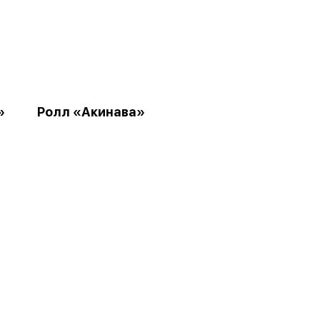
»
Ролл «Акинава»