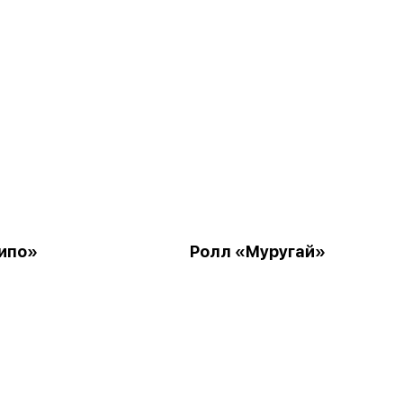
ипо»
Ролл «Муругай»