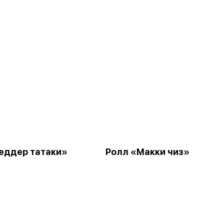
еддер татаки»
Ролл «Макки чиз»