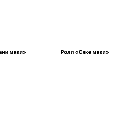
ани маки»
Ролл «Сяке маки»