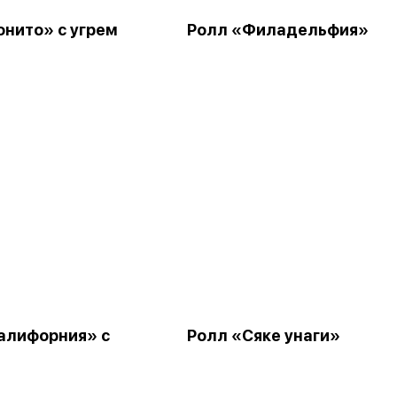
онито» с угрем
Ролл «Филадельфия»
алифорния» с
Ролл «Сяке унаги»