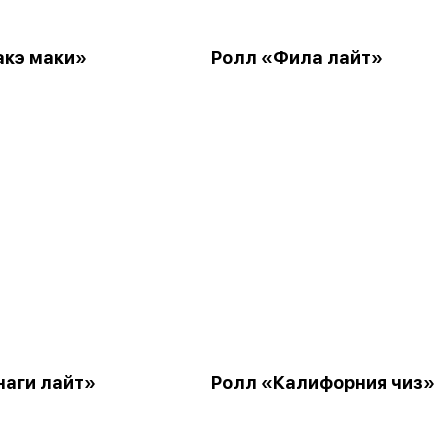
акэ маки»
Ролл «Фила лайт»
наги лайт»
Ролл «Калифорния чиз»