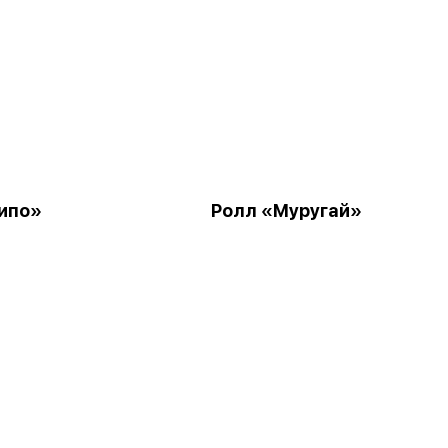
ипо»
Ролл «Муругай»