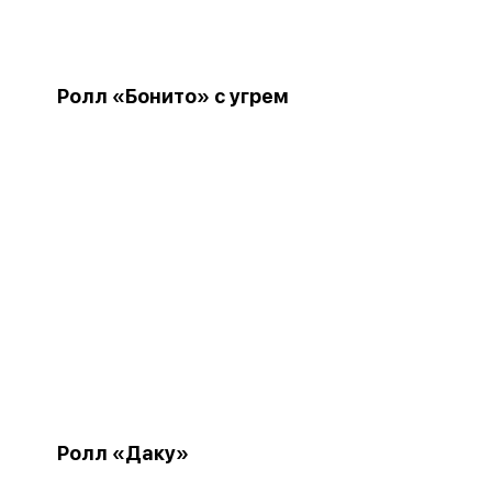
Ролл «Бонито» с угрем
Ролл «Даку»