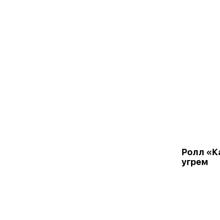
Ролл «К
угрем