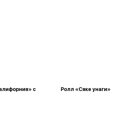
алифорния» с
Ролл «Сяке унаги»