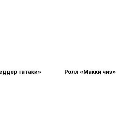
еддер татаки»
Ролл «Макки чиз»