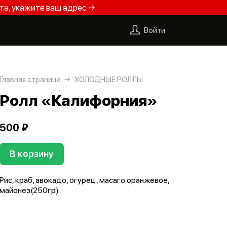
та, укажите ваш адрес →
Войти
Главная страница
ХОЛОДНЫЕ РОЛЛЫ
Ролл «Калифорния»
500 ₽
В корзину
Рис, краб, авокадо, огурец, масаго оранжевое,
майонез(250гр)