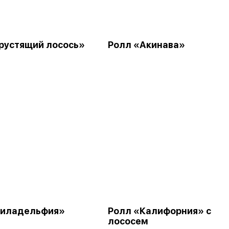
рустящий лосось»
Ролл «Акинава»
Филадельфия»
Ролл «Калифорния» с
лососем